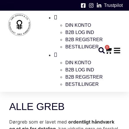
Trustpilot
DIN KONTO
B2B LOG IND
B2B REGISTRER
BESTILLINGER
0
DIN KONTO
B2B LOG IND
B2B REGISTRER
BESTILLINGER
ALLE GREB
Dørgreb som er lavet med
ordentligt håndværk
og et øje for detaljen
, kan virkelig gøre en forskel