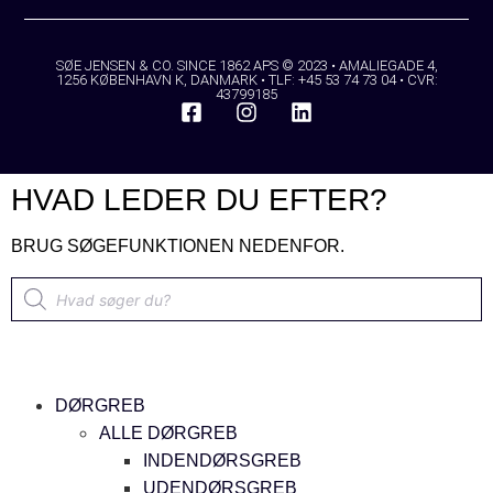
SØE JENSEN & CO. SINCE 1862 APS © 2023 • AMALIEGADE 4,
1256 KØBENHAVN K, DANMARK • TLF: +45 53 74 73 04 • CVR:
43799185
HVAD LEDER DU EFTER?
BRUG SØGEFUNKTIONEN NEDENFOR.
DØRGREB
ALLE DØRGREB
INDENDØRSGREB
UDENDØRSGREB