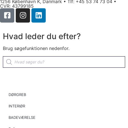
1256 København K, Danmark • Tlf: +45 53 74 73 04 •
CVR: 43799185
Hvad leder du efter?
Brug søgefunktionen nedenfor.
DØRGREB
INTERIØR
BADEVÆRELSE