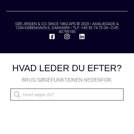
SØE JENSEN & CO. SINCE 1862 APS © 2023 • AMALIEGADE 4,
1256 KØBENHAVN K, DANMARK • TLF: +45 53 74 73 04 • CVR:
43799185
HVAD LEDER DU EFTER?
BRUG SØGEFUNKTIONEN NEDENFOR.