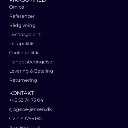
VIRKSOMHED
Om os
Referencer
Rådgivning
Livstidsgaranti
Datapolitik
Cookiepolitik
Handelsbetingelser
Levering & Betaling
Returnering
KONTAKT
+45 53 74 73 04
sjc@soe-jensen.dk
CVR: 43799185
Amaliegade 4,