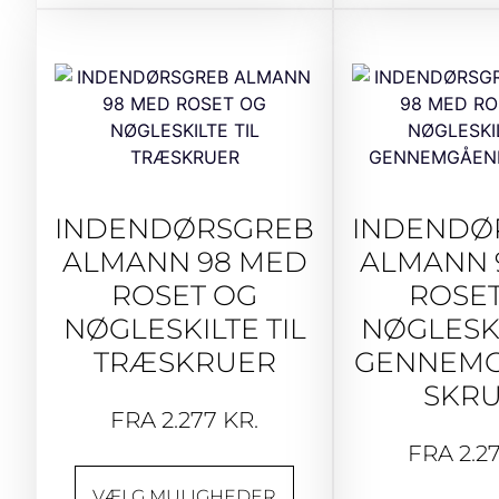
INDENDØRSGREB
INDENDØ
ALMANN 98 MED
ALMANN 
ROSET OG
ROSE
NØGLESKILTE TIL
NØGLESKI
TRÆSKRUER
GENNEM
SKR
FRA
2.277
KR.
FRA
2.2
VÆLG MULIGHEDER