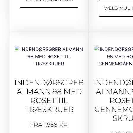
VÆLG MUL
INDENDØRSGREB
INDENDØ
ALMANN 98 MED
ALMANN 
ROSET TIL
ROSET
TRÆSKRUER
GENNEM
SKR
FRA
1.958
KR.