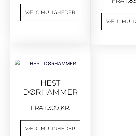
FRA
1.8
VÆLG MULIGHEDER
VÆLG MUL
HEST
DØRHAMMER
FRA
1.309
KR.
VÆLG MULIGHEDER