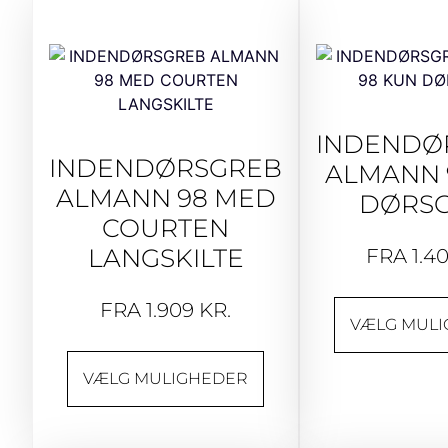
INDENDØ
INDENDØRSGREB
ALMANN 
ALMANN 98 MED
DØRS
COURTEN
LANGSKILTE
FRA
1.4
FRA
1.909
KR.
VÆLG MUL
VÆLG MULIGHEDER