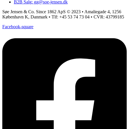
B2B Salg: gg@soe-jensen.dk
Søe Jensen & Co. Since 1862 ApS © 2023 • Amaliegade 4, 1256
København K, Danmark • Tlf: +45 53 74 73 04 • CVR: 43799185
Facebook-square