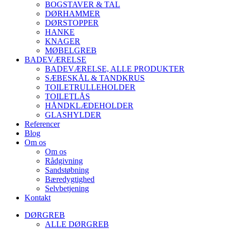
BOGSTAVER & TAL
DØRHAMMER
DØRSTOPPER
HANKE
KNAGER
MØBELGREB
BADEVÆRELSE
BADEVÆRELSE, ALLE PRODUKTER
SÆBESKÅL & TANDKRUS
TOILETRULLEHOLDER
TOILETLÅS
HÅNDKLÆDEHOLDER
GLASHYLDER
Referencer
Blog
Om os
Om os
Rådgivning
Sandstøbning
Bæredygtighed
Selvbetjening
Kontakt
DØRGREB
ALLE DØRGREB