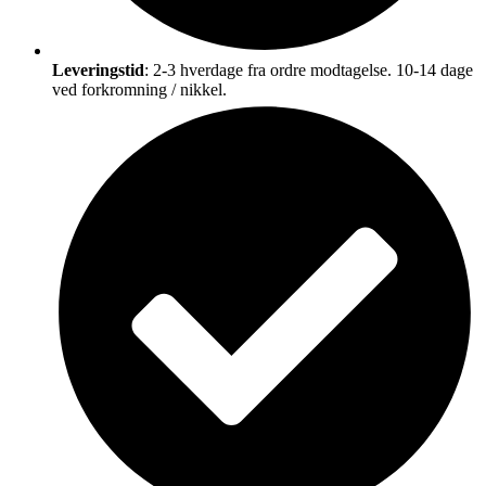
Leveringstid
: 2-3 hverdage fra ordre modtagelse. 10-14 dage
ved forkromning / nikkel.