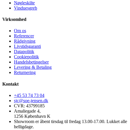
Nøgleskilte
Vinduesgreb
Virksomhed
Om os
Referencer
Rådgivning
Livstidsgaranti
Datapolitik
Cookiepolitik
Handelsbetingelser
Levering & Betaling
Returnering
Kontakt
+45 53 74 73 04
sjc@soe-jensen.dk
CVR: 43799185
Amaliegade 4,
1256 København K
Showroom er åbent tirsdag til fredag 13.00-17.00. Lukket alle
helligdage.