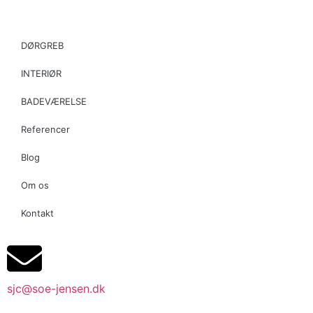
DØRGREB
INTERIØR
BADEVÆRELSE
Referencer
Blog
Om os
Kontakt
sjc@soe-jensen.dk