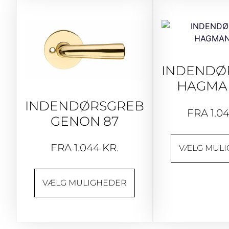
INDENDØ
HAGMA
INDENDØRSGREB
FRA
1.0
GENON 87
FRA
1.044
KR.
VÆLG MUL
VÆLG MULIGHEDER