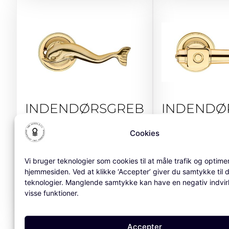
INDENDØRSGREB
INDENDØ
DELFIN 116
BROWN
Cookies
FRA
1.518
KR.
FRA
1.5
Vi bruger teknologier som cookies til at måle trafik og optime
hjemmesiden. Ved at klikke ‘Accepter’ giver du samtykke til 
teknologier. Manglende samtykke kan have en negativ indvi
VÆLG MULIGHEDER
VÆLG MUL
visse funktioner.
Accepter