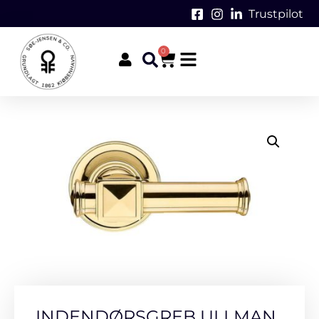
Trustpilot
0
INDENDØRSGREB ULLMAN