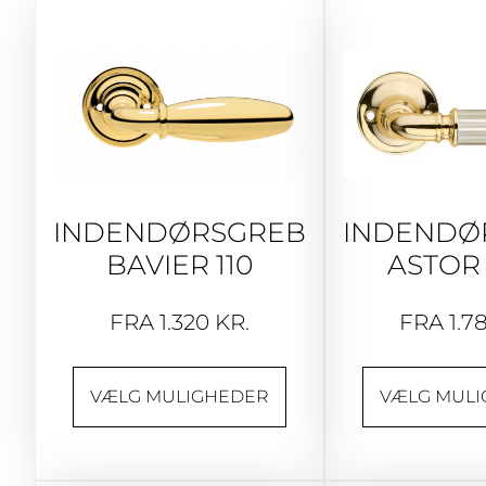
INDENDØRSGREB
INDENDØ
BAVIER 110
ASTOR 
FRA
1.320
KR.
FRA
1.7
VÆLG MULIGHEDER
VÆLG MUL