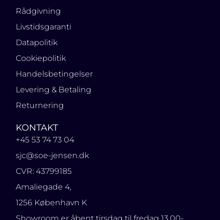
Rådgivning
Livstidsgaranti
Datapolitik
Cookiepolitik
Handelsbetingelser
Levering & Betaling
Returnering
KONTAKT
+45 53 74 73 04
sjc@soe-jensen.dk
CVR: 43799185
Amaliegade 4,
1256 København K
Showroom er åbent tirsdag til fredag 13.00-