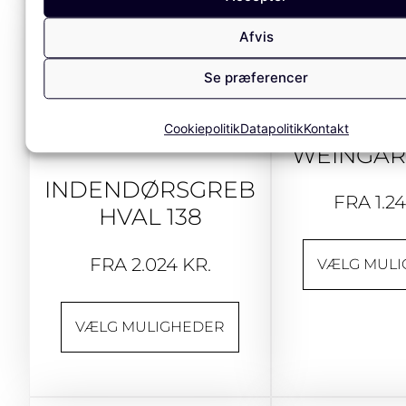
Afvis
Se præferencer
INDENDØ
Cookiepolitik
Datapolitik
Kontakt
WEINGAR
INDENDØRSGREB
FRA
1.2
HVAL 138
FRA
2.024
KR.
VÆLG MUL
VÆLG MULIGHEDER