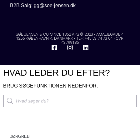
B2B Salg: gg@soe-jensen.dk
SØE JENSEN & CO. SINCE 1862 APS © 2023 • AMALIEGADE 4,
1256 KØBENHAVN K, DANMARK • TLF: +45 53 74 73 04 • CVR:
43799185
HVAD LEDER DU EFTER?
BRUG SØGEFUNKTIONEN NEDENFOR.
DØRGREB