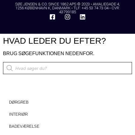
SØE JENSEN & CO. SINCE 1862 APS © 2023 • AMALIEGADE 4,
1256 KØBENHAVN K, DANMARK • TLF: +45 53 74 73 04 • CVR:
43799185
HVAD LEDER DU EFTER?
BRUG SØGEFUNKTIONEN NEDENFOR.
DØRGREB
INTERIØR
BADEVÆRELSE